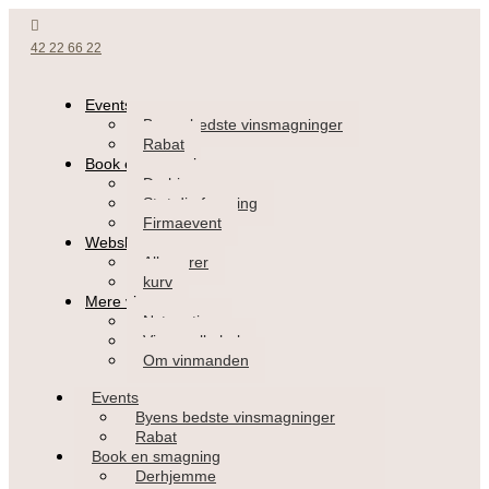
42 22 66 22
Events
Byens bedste vinsmagninger
Rabat
Book en smagning
Derhjemme
Støt din forening
Firmaevent
Webshop
Alle varer
kurv
Mere vin
Nyt og tips
Vin og alkohol
Om vinmanden
Events
Byens bedste vinsmagninger
Rabat
Book en smagning
Derhjemme